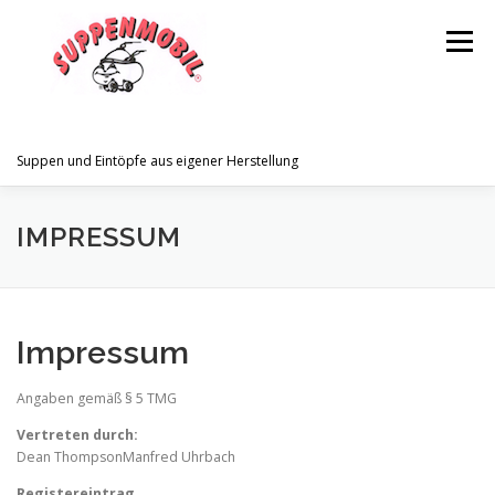
Zum
Inhalt
Menü
springen
Suppen und Eintöpfe aus eigener Herstellung
STARTSEITE
UNSERE STANDPLÄTZE
IMPRESSUM
JUBILÄUM
PARTY SERVICE – SUPPEN
Impressum
PARTY SERVICE – BRATEN
KONTAKT
Angaben gemäß § 5 TMG
Vertreten durch:
Dean ThompsonManfred Uhrbach
IMPRESSUM
Registereintrag